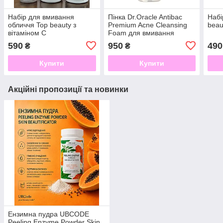
Набір для вмивання
Пінка Dr.Oracle Antibac
Набі
обличчя Top beauty з
Premium Acne Cleansing
beau
вітаміном C
Foam для вмивання
антибактеріальна 180 мл
590
950
490
₴
₴
Купити
Купити
Акційні пропозиції та новинки
Ензимна пудра UBCODE
Peeling Enzyme Powder Skin