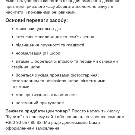
Вміст гіалуронової кислоти в пінці для вмивання дозволяє
протягом тривалого часу зберігати зволожене відчуття,
наситити її поживними речовинами.
Основні переваги засобу:
м'яка очищувальна дія
інтенсивне зволоження та пом'якшення
підвищення пружності та гладкості
нормалізація рН шкіри
вітамін С бореться зі втомою та першими ознаками
старіння шкіри
бореться з усіма проявами фотостаріння:
потовщенням та нерівністю шкіри, пігментними
плямами.
має протизапальні властивості
незамінний при куперозі.
Бажаєте придбати цей товар?
Просто натисніть кнопку
"Купити" на нашому сайті або напишіть на viber за номером
+380 93 857 95 82. Ми радо допоможемо Вам з
оформленням замовлення!