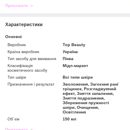
Приховати
Характеристики
Основні
Виробник
Top Beauty
Країна виробник
Україна
Тип засобу для вмивання
Пінка
Класифікація
Мідл-маркет
косметичного засобу
Тип шкіри
Всі типи шкіри
Призначення і результат
Зволоження, Загоєння ран/
тріщинок, Розгладжуючий
ефект, Зняття запалення,
Зняття подразнення,
Збереження пружності
шкіри, Очищення,
Освітлення
Об`єм
150 мл
Приховати