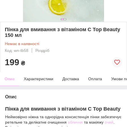
Пінка для вмивання з вітаміном C Top Beauty
150 мл
Немає в наявності
Код: wn-tb58
Роздріб
199
₴
Опис
Характеристики
Доставка
Оплата
Умови п
Опис
Пінка для вмивання з вітаміном C Top Beauty
Неймовірно ніжна та однорідна консистенція пінки забезпечує
ретельне та делікатне очищення
обличчя
та макіяжу
очей
.