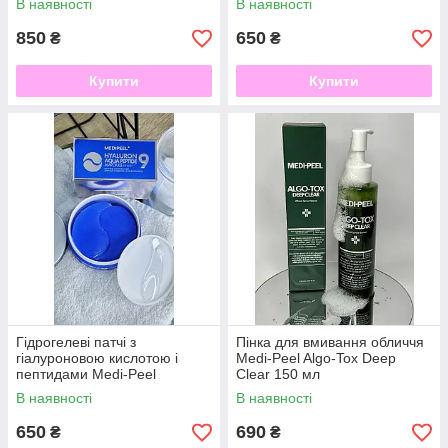
В наявності
В наявності
850
650
₴
₴
Купити
Купити
Гідрогелеві патчі з
Пінка для вмивання обличчя
гіалуроновою кислотою і
Medi-Peel Algo-Tox Deep
пептидами Medi-Peel
Clear 150 мл
Hyaluron Aqua Peptide 9
В наявності
В наявності
Ampoule Eye Patch
650
690
₴
₴