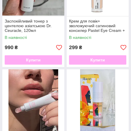
Заспокійливий тонер з
Крем для повік+
центелою азіатською Dr.
зволожуючий сатиновий
Ceuracle, 120мл
консилер Pastel Eye Cream +
Hydrating Satin Concealer
В наявності
В наявності
990
299
₴
₴
Купити
Купити