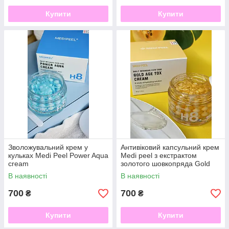
Купити
Купити
Зволожувальний крем у
Антивіковий капсульний крем
кульках Medi Peel Power Aqua
Medi peel з екстрактом
cream
золотого шовкопряда Gold
Age Tox Cream
В наявності
В наявності
700
700
₴
₴
Купити
Купити