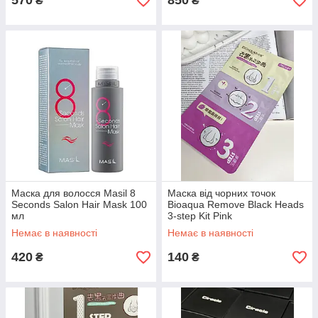
570
850
₴
₴
Маска для волосся Masil 8
Маска від чорних точок
Seconds Salon Hair Mask 100
Bioaqua Remove Black Heads
мл
3-step Kit Pink
Немає в наявності
Немає в наявності
420
140
₴
₴