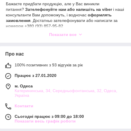
Бажаєте придбати продукцію, але у Вас виникли
питання?
Зателефонуйте нам або напишіть на viber
і наші
консультанти Вам допоможуть, і водночас
оформлять
замовлення
. Достатньо зателефонувати або написати за
номером +380 (93) 857-95-82
Замовлення можна отримати, оформивши
доставку Новою
Показати все
поштою
, або забравши у нашому фізичному магазині
(
самовивіз
), все це здійснюється по передплаті 200 грн або
повній оплаті.
Про нас
Функція самовивозу дозволяє нам гарантувати наявність
товару для Вас у момент Вашого прибуття. Адже в такому
100% позитивних з 93 відгуків за рік
разу, ми відкладаємо весь потрібний товар для Вас.
Працює з 27.01.2020
м. Одеса
Катерининська, 34; Середньофонтанська, 32, Одеса,
Україна
Контакти
Сьогодні працює з 09:00 до 18:00
Показати весь графік роботи