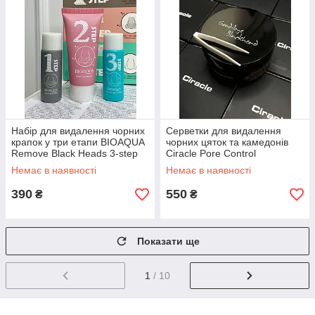
Набір для видалення чорних
Серветки для видалення
крапок у три етапи BIOAQUA
чорних цяток та камедонів
Remove Black Heads 3-step
Ciracle Pore Control
Kit
Blackhead Off Sheet
Немає в наявності
Немає в наявності
390
550
₴
₴
Показати ще
1
/ 10