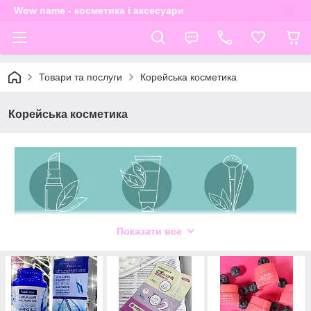
Wow name - косметика і аксесуари
Товари та послуги
Корейська косметика
Корейська косметика
Показати все
КОРЕЙСЬКА КОСМЕТИКА
Корейська косметика – це гармонія інновацій та
традицій, що пропонує комплексний догляд за шкірою
обличчя та тіла, натхненний мудрістю східної культури.
Корейська косметика славиться своїми інноваційними