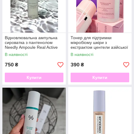
Відновлювальна ампульна
Тонер для підтримки
сироватка з пантенолом
мікробіому шкіри з
Needly Ampoule Real Active
екстрактом центели азійської
Panthenol Plus 50 мл
і рисом Rice Touch
В наявності
В наявності
HOLLYSKIN, 200 мл
750
390
₴
₴
Купити
Купити