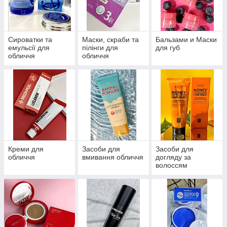
формулами, що включають натуральні компоненти, такі
як екстракт чайного дерева, прополіс і центелла
азіатська, які забезпечують глибоке харчування,
інтенсивне зволоження і відновлення шкіри на
Сироватки та
Маски, скраби та
Бальзами и Маски
клітинному рівні.
емульсії для
пілінги для
для губ
обличчя
обличчя
В асортименті цієї категорії представлені продукти для
повноцінного догляду: легкі та глибоко живильні засоби,
тонери та есенції для зволоження та відновлення
балансу, маски для обличчя, що пропонують миттєве
перетворення, та зволожуючі креми, створені для
підтримки шкіри в ідеальному стані.
Креми для
Засоби для
Засоби для
обличчя
вмивання обличчя
догляду за
волоссям