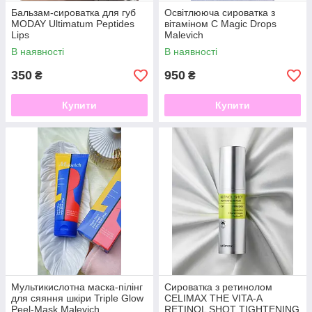
Бальзам-сироватка для губ
Освітлююча сироватка з
MODAY Ultimatum Peptides
вітаміном С Magic Drops
Lips
Malevich
В наявності
В наявності
350
950
₴
₴
Купити
Купити
Мультикислотна маска-пілінг
Сироватка з ретинолом
для сяяння шкіри Triple Glow
CELIMAX THE VITA-A
Peel-Mask Malevich
RETINOL SHOT TIGHTENING