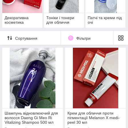
Декоративна
Тоніки і тонери
Патчі та креми під
косметика
для обличчя
очі
Сортування
0
Фільтри
Шампунь відновлюючий для
Крем для обличчя проти
волосся Daeng Gi Meo Ri
пігментації Melanon X medi-
Vitalizing Shampoo 500 мл
peel 30 мл