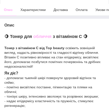
Опис
Характеристики
Доставка
Оплата
Умови п
Опис
🍋 Тонер для
обличчя
з вітаміном С 🍋
Тонер з вітаміном С від Top beauty
освіжить зовнішній
вигляд, надасть рівномірності та гладкості відтінку обличчя.
Вітамін С позитивно впливає на стан епідермісу, висвітлює
його, допомагає позбутися помітних почервонінь та дрібних
недосконалостей!
Як діє?
- допомагає тьмяній шкірі повернути здоровий відтінок та
сяйво;
- помітно висвітлює постакне, пігментацію та плями на
обличчі;
- тонізує шкіру, інтенсивно зволожує та розрівнює зморшки;
- надає епідермісу еластичність та пружність, стимулює
регенерацію;