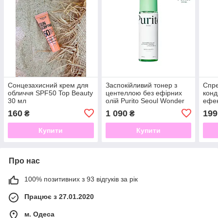
Сонцезахисний крем для
Заспокійливий тонер з
Спре
обличчя SPF50 Top Beauty
центеллою без ефірних
конд
30 мл
олій Purito Seoul Wonder
ефек
Releaf Centella Toner
Top 
160
1 090
199
₴
₴
Unscented, 200 мл
Купити
Купити
Про нас
100% позитивних з 93 відгуків за рік
Працює з 27.01.2020
м. Одеса