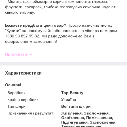
- Містить такі неймовірно корисні компоненти: глюкози,
фруктози, сахарози, глибоко зволожуюча сечовина надають
свіжого вигляду.
Бажаєте придбати цей товар?
Просто натисніть кнопку
"Купити" на нашому сайті або напишіть на viber за номером
+380 93 857 95 82. Ми радо допоможемо Вам з
оформленням замовлення!
Приховати
Характеристики
Основні
Виробник
Top Beauty
Країна виробник
Україна
Тип шкіри
Всі типи шкіри
Призначення і результат
Живлення, Зволоження,
Освітлення, Пом'якшення,
Підтягування, Заспокоєння,
Зняття подразнення,