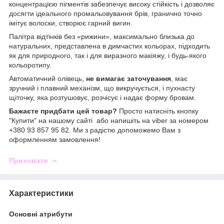
концентрацією пігментів забезпечує високу стійкість і дозволяє
досягти ідеального промальовування брів, гранично точно
імітує волоски, створює гарний вигин.
Палітра відтінків без «рижини», максимально близька до
натуральних, представлена в димчастих кольорах, підходить
як для природного, так і для виразного макіяжу, і будь-якого
кольоротипу.
Автоматичний олівець,
не вимагає заточування
, має
зручний і плавний механізм, що викручується, і пухнасту
щіточку, яка розтушовує, розчісує і надає форму бровам.
Бажаєте придбати цей товар?
Просто натисніть кнопку
"Купити" на нашому сайті або напишіть на viber за номером
+380 93 857 95 82. Ми з радістю допоможемо Вам з
оформленням замовлення!
Приховати
Характеристики
Основні атрибути