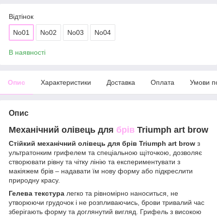
Відтінок
No01
No02
No03
No04
В наявності
Опис
Характеристики
Доставка
Оплата
Умови п
Опис
Механічний олівець для
брів
Triumph art brow
Стійкий механічний олівець для брів Triumph art brow
з
ультратонким грифелем та спеціальною щіточкою, дозволяє
створювати рівну та чітку лінію та експериментувати з
макіяжем брів – надавати їм нову форму або підкреслити
природну красу.
Гелева текстура
легко та рівномірно наноситься, не
утворюючи грудочок і не розпливаючись, брови тривалий час
зберігають форму та доглянутий вигляд. Грифель з високою