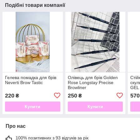
Подібні товари компанії
Гелева помадка для брів
Олівець для брів Golden
Стій
Neverti Brow Tastic
Rose Longstay Precise
скул
Browliner
GEL 
220
250
570
₴
₴
Купити
Купити
Про нас
100% позитивних з 93 відгуків за рік