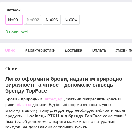
Відтінок
No001
No002
No003
No004
В наявності
Опис
Характеристики
Доставка
Оплата
Умови п
Опис
Легко оформити брови, надати їм природної
виразності та чіткості допоможе олівець
бренду TopFace
Брови - природний "
аксесуар
", здатний підкреслити красиві
риси
обличчя
дівчини. Від їхньої форми залежить успіх
макіяжу в цілому, тому для догляду необхідно вибирати якісні
продукти – і
олівець PT611 від бренду TopFace
саме такий!
Бьюті-засіб допоможе створити максимально натуральні
контури, не докладаючи особливих зусиль.