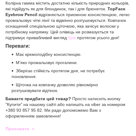
Колірна гамма містить достатню кількість природних кольорів,
які підійдуть як для блондинок, так і для брюнеток.
TopFace
Eyebrow Pencil
відрізняється приємною консистенцією, легко
промальовує чіткі лінії та відмінно розтушовується. Ковпачок
оснащений спеціальною щіточкою, яка зачісує волоски у
потрібному напрямку. Цей олівець не розмазується та
підтримує привабливий вигляд
брів
протягом усього дня!
Переваги:
Має кремоподібну консистенцію.
М'яко промальовує прогалини.
Зберігає стійкість протягом дня, не потребує
поновлення.
Щіточка на ковпачку дозволяє рівномірно
розтушовувати відтінок.
Бажаєте придбати цей товар?
Просто натисніть кнопку
"Купити" на нашому сайті або напишіть на viber за номером
+380 93 857 95 82. Ми радо допоможемо Вам з
оформленням замовлення!
Приховати