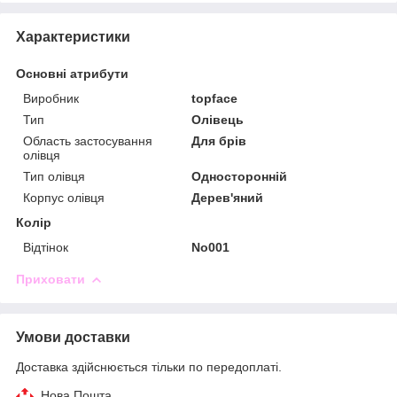
Характеристики
Основні атрибути
Виробник
topface
Тип
Олівець
Область застосування
Для брів
олівця
Тип олівця
Односторонній
Корпус олівця
Дерев'яний
Колір
Відтінок
No001
Приховати
Умови доставки
Доставка здійснюється тільки по передоплаті.
Нова Пошта