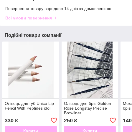
Повернення товару впродовж 14 днів за домовленістю
Всі умови повернення
Подібні товари компанії
Олівець для губ Unico Lip
Олівець для брів Golden
Меха
Pencil With Peptides idol
Rose Longstay Precise
брів
Browliner
330
250
140
₴
₴
Купити
Купити