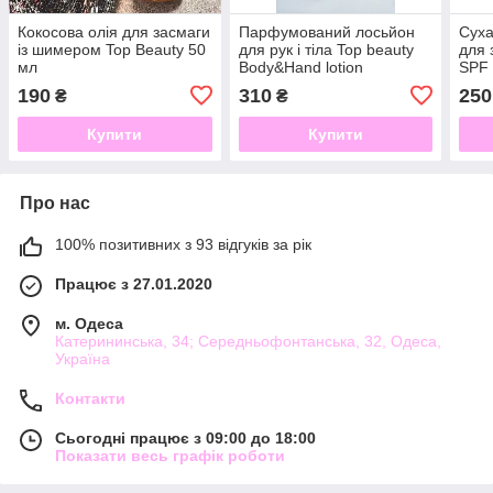
Кокосова олія для засмаги
Парфумований лосьйон
Суха
із шимером Top Beauty 50
для рук і тіла Top beauty
для 
мл
Body&Hand lotion
SPF 
perfumed 250 мл
190
310
250
₴
₴
Купити
Купити
Про нас
100% позитивних з 93 відгуків за рік
Працює з 27.01.2020
м. Одеса
Катерининська, 34; Середньофонтанська, 32, Одеса,
Україна
Контакти
Сьогодні працює з 09:00 до 18:00
Показати весь графік роботи