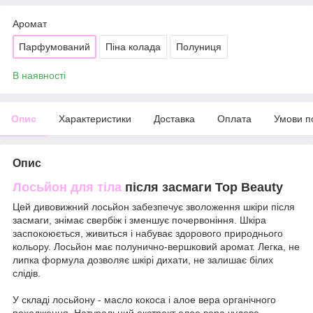
Аромат
Парфумований
Піна колада
Полуниця
В наявності
Опис
Характеристики
Доставка
Оплата
Умови п
Опис
Лосьйон для тіла
після засмаги Top Beauty
Цей дивовижний лосьйон забезпечує зволоження шкіри після
засмаги, знімає свербіж і зменшує почервоніння. Шкіра
заспокоюється, живиться і набуває здорового природнього
кольору. Лосьйон має полунично-вершковий аромат. Легка, не
липка формула дозволяє шкірі дихати, не залишає білих
слідів.
У складі лосьйону - масло кокоса і алое вера органічного
походження. Натуральний екстракт алое вера чудово