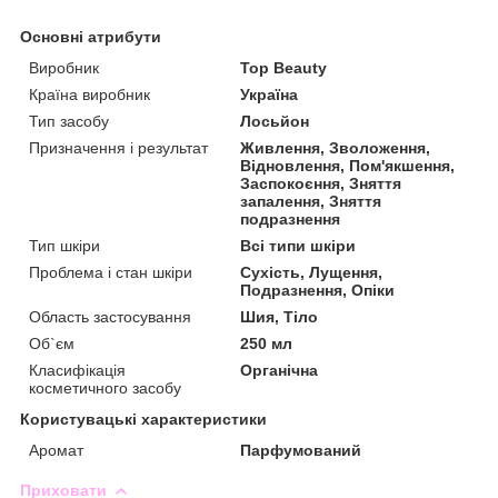
Основні атрибути
Виробник
Top Beauty
Країна виробник
Україна
Тип засобу
Лосьйон
Призначення і результат
Живлення, Зволоження,
Відновлення, Пом'якшення,
Заспокоєння, Зняття
запалення, Зняття
подразнення
Тип шкіри
Всі типи шкіри
Проблема і стан шкіри
Сухість, Лущення,
Подразнення, Опіки
Область застосування
Шия, Тіло
Об`єм
250 мл
Класифікація
Органічна
косметичного засобу
Користувацькі характеристики
Аромат
Парфумований
Приховати