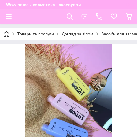
Wow name - косметика і аксесуари
Товари та послуги
Догляд за тілом
Засоби для засма