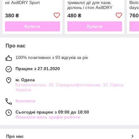
ніг AxillDRY Sport
тривалої дії для пахв,
Biot
долонь і стоп AxillDRY
days
Strong до 7 днів
380
480
760
₴
₴
Купити
Купити
Про нас
100% позитивних з 93 відгуків за рік
Працює з 27.01.2020
м. Одеса
Катерининська, 34; Середньофонтанська, 32, Одеса,
Україна
Контакти
Сьогодні працює з 09:00 до 18:00
Показати весь графік роботи
Про нас