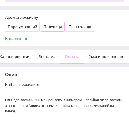
Аромат лосьйону
Парфумований
Полуниця
Піна колада
В наявності
Характеристики
Доставка
Оплата
Умови повернення
Опис
Набір для засмаги ☀️
Олія для засмаги 200 мл бронзова із шимером + лосьйон після засмаги
з пантенолом (аромати: полуниця, піна колада, парфумований на
вибір)