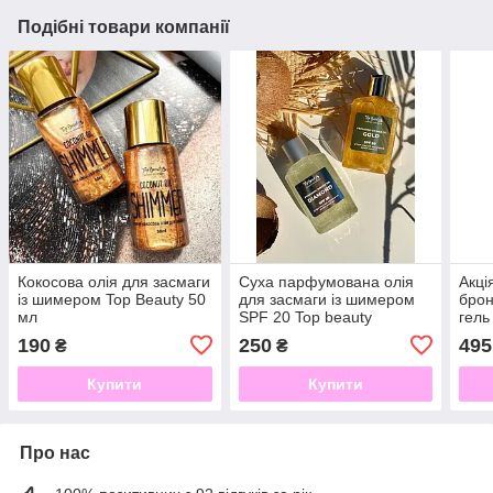
Подібні товари компанії
Кокосова олія для засмаги
Суха парфумована олія
Акці
із шимером Top Beauty 50
для засмаги із шимером
бро
мл
SPF 20 Top beauty
гель
HOLL
190
250
495
₴
₴
Shim
Купити
Купити
Про нас