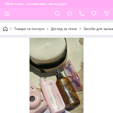
Wow name - косметика і аксесуари
Товари та послуги
Догляд за тілом
Засоби для засма