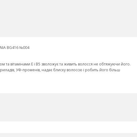
NIA BG416 №004
м та вітамінами E і В5 зволожує та живить волосся не обтяжуючи його.
приладів, УФ-променів, надає блиску волоссю і робить його більш