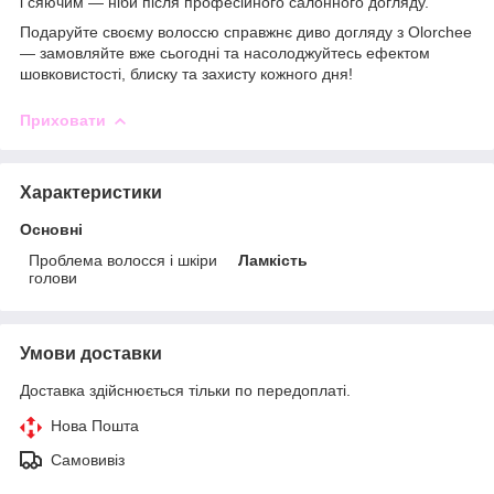
і сяючим — ніби після професійного салонного догляду.
Подаруйте своєму волоссю справжнє диво догляду з Olorchee
— замовляйте вже сьогодні та насолоджуйтесь ефектом
шовковистості, блиску та захисту кожного дня!
Приховати
Характеристики
Основні
Проблема волосся і шкіри
Ламкість
голови
Умови доставки
Доставка здійснюється тільки по передоплаті.
Нова Пошта
Самовивіз