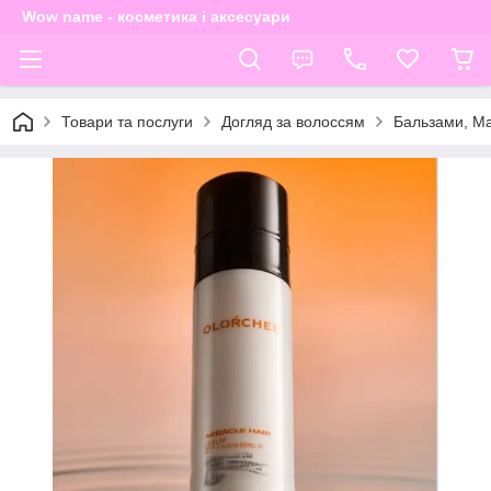
Wow name - косметика і аксесуари
Товари та послуги
Догляд за волоссям
Бальзами, Ма