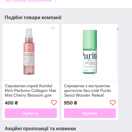
Всі умови повернення
Подібні товари компанії
Сироватка-спрей Kundal
Сироватка з екстрактом
Rich Perfume Collagen Hair
центелли без олій Purito
Mist Cherry Blossom для
Seoul Wonder Releaf
волосся 80 мл
Centella Serum Unscented
400
950
₴
₴
60 мл
Купити
Купити
Акційні пропозиції та новинки