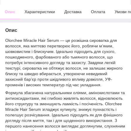
Опис
Характеристики
Доставка
Оплата
Умови п
Опис
Olorchee Miracle Hair Serum — це розкішна сироватка для
волосся, яка миттєво перетворює його, роблячи м’яким,
шовковистим і блискучим. Ідеально підходить для сухого,
пошкодженого, фарбованого або тьмяного волосся, що
потребує інтенсивного догляду та захисту. Завдяки легкій
текстурі, сироватка не обтяжує волосся, не залишає жирного
блиску та швидко вбирається, утворюючи невидимий
захисний бар’єр проти шкідливого впливу довкілля, УФ-
променів і високих температур під час укладання.
Формула збагачена натуральними оліями, амінокислотами та
антиоксидантами, які глибоко живлять волосся, відновлюють
його структуру та зменшують ламкість і посіченість. Olorchee
Miracle Hair Serum згладжує кутикулу, знижує пухнастість і
полегшує розчісування. Ідеально підходить як для фінішного
догляду після миття, так і для щоденного використання. З
першого нанесення волосся виглядає доглянутим, слухняним