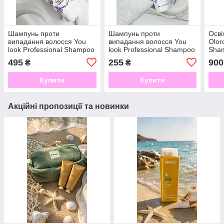
Шампунь проти
Шампунь проти
Осв
випадання волосся You
випадання волосся You
Olor
look Professional Shampoo
look Professional Shampoo
Sha
Anti Hair Loss 1 л
Anti Hair Loss 250 мл
495
255
900
₴
₴
Купити
Купити
Акційні пропозиції та новинки