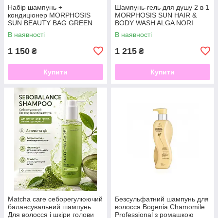
Набір шампунь +
Шампунь-гель для душу 2 в 1
кондиціонер MORPHOSIS
MORPHOSIS SUN HAIR &
SUN BEAUTY BAG GREEN
BODY WASH ALGA NORI
KIT MINI SIZE 75 ml
250ML
В наявності
В наявності
1 150
1 215
₴
₴
Купити
Купити
Matcha care себорегулюючий
Безсульфатний шампунь для
балансувальний шампунь.
волосся Bogenia Chamomile
Для волосся і шкіри голови
Professional з ромашкою