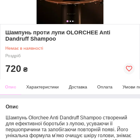
Шампунь проти лупи OLORCHEE Anti
Dandruff Shampoo
Немає в наявності
Роздріб
720
₴
Опис
Характеристики
Доставка
Оплата
Умови п
Опис
Шампунь
Olorchee Anti Dandruff Shampoo
створений
для ефективної боротьби з лупою, усуваючи її
першопричини та запобігаючи повторній появі. Його
унікальна формула м'яко очищує шкіру голови, знімає