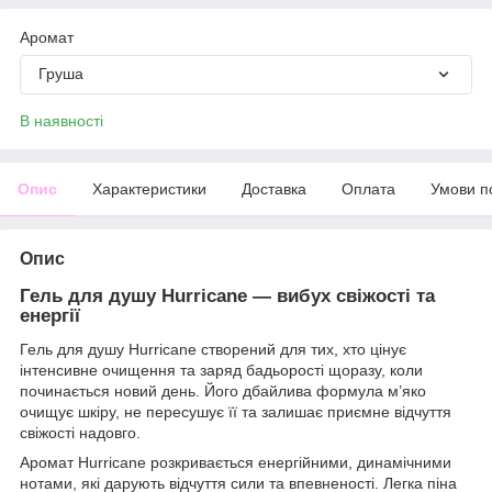
Аромат
Груша
В наявності
Опис
Характеристики
Доставка
Оплата
Умови п
Опис
Гель для душу Hurricane — вибух свіжості та
енергії
Гель для душу Hurricane створений для тих, хто цінує
інтенсивне очищення та заряд бадьорості щоразу, коли
починається новий день. Його дбайлива формула м’яко
очищує шкіру, не пересушує її та залишає приємне відчуття
свіжості надовго.
Аромат Hurricane розкривається енергійними, динамічними
нотами, які дарують відчуття сили та впевненості. Легка піна