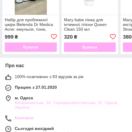
Набір для проблемної
Mary babe пінка для
Mary
шкіри Bielenda Dr Medica
інтимної гігієни Queen
екст
Acne: емульсія, тонік,
Clean 150 мл
Stra
крем, сироватка
999
320
380
₴
₴
Купити
Купити
Про нас
100% позитивних з 93 відгуків за рік
Працює з 27.01.2020
м. Одеса
Катерининська, 34; Середньофонтанська, 32, Одеса,
Україна
Контакти
Сьогодні вихідний