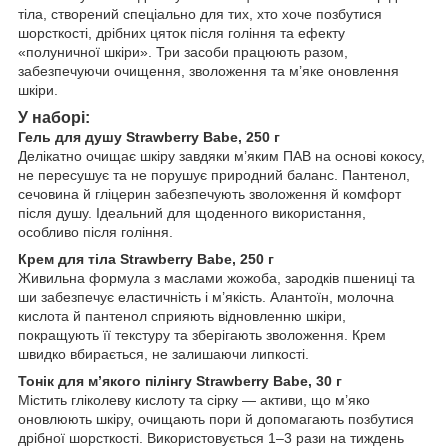
тіла, створений спеціально для тих, хто хоче позбутися
шорсткості, дрібних цяток після гоління та ефекту
«полуничної шкіри». Три засоби працюють разом,
забезпечуючи очищення, зволоження та м’яке оновлення
шкіри.
У наборі:
Гель для душу Strawberry Babe, 250 г
Делікатно очищає шкіру завдяки м’яким ПАВ на основі кокосу,
не пересушує та не порушує природний баланс. Пантенол,
сечовина й гліцерин забезпечують зволоження й комфорт
після душу. Ідеальний для щоденного використання,
особливо після гоління.
Крем для тіла Strawberry Babe, 250 г
Живильна формула з маслами жожоба, зародків пшениці та
ши забезпечує еластичність і м’якість. Алантоїн, молочна
кислота й пантенол сприяють відновленню шкіри,
покращують її текстуру та зберігають зволоження. Крем
швидко вбирається, не залишаючи липкості.
Тонік для м’якого пілінгу Strawberry Babe, 30 г
Містить гліколеву кислоту та сірку — активи, що м’яко
оновлюють шкіру, очищають пори й допомагають позбутися
дрібної шорсткості. Використовується 1–3 рази на тиждень