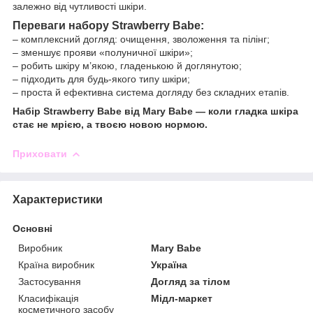
залежно від чутливості шкіри.
Переваги набору Strawberry Babe:
– комплексний догляд: очищення, зволоження та пілінг;
– зменшує прояви «полуничної шкіри»;
– робить шкіру м’якою, гладенькою й доглянутою;
– підходить для будь-якого типу шкіри;
– проста й ефективна система догляду без складних етапів.
Набір Strawberry Babe від Mary Babe — коли гладка шкіра
стає не мрією, а твоєю новою нормою.
Приховати
Характеристики
Основні
Виробник
Mary Babe
Країна виробник
Україна
Застосування
Догляд за тілом
Класифікація
Мідл-маркет
косметичного засобу