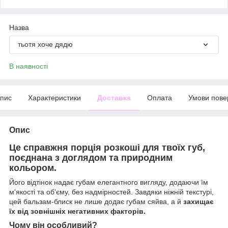
Назва
тьотя хоче дядю
В наявності
пис
Характеристики
Доставка
Оплата
Умови пове
Опис
Це справжня порція розкоші для твоїх губ,
поєднана з доглядом та природним
кольором.
Його відтінок надає губам елегантного вигляду, додаючи їм
м'якості та об'єму, без надмірностей. Завдяки ніжній текстурі,
цей бальзам-блиск не лише додає губам сяйва, а й
захищає
їх від зовнішніх негативних факторів.
Чому він особливий?