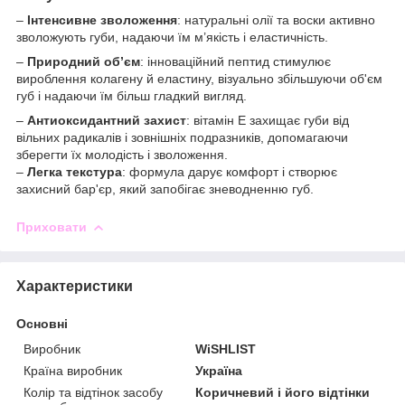
–
Інтенсивне зволоження
: натуральні олії та воски активно
зволожують губи, надаючи їм м’якість і еластичність.
–
Природний об’єм
: інноваційний пептид стимулює
вироблення колагену й еластину, візуально збільшуючи об'єм
губ і надаючи їм більш гладкий вигляд.
–
Антиоксидантний захист
: вітамін Е захищає губи від
вільних радикалів і зовнішніх подразників, допомагаючи
зберегти їх молодість і зволоження.
–
Легка текстура
: формула дарує комфорт і створює
захисний бар'єр, який запобігає зневодненню губ.
Приховати
Характеристики
Основні
Виробник
WiSHLIST
Країна виробник
Україна
Колір та відтінок засобу
Коричневий і його відтінки