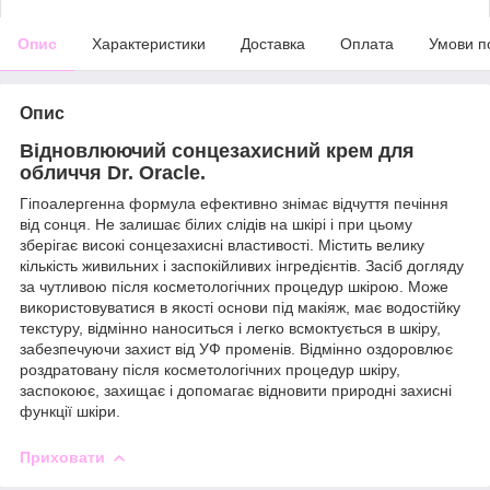
Опис
Характеристики
Доставка
Оплата
Умови п
Опис
Відновлюючий сонцезахисний крем для
обличчя Dr. Oracle.
Гіпоалергенна формула ефективно знімає відчуття печіння
від сонця. Не залишає білих слідів на шкірі і при цьому
зберігає високі сонцезахисні властивості. Містить велику
кількість живильних і заспокійливих інгредієнтів. Засіб догляду
за чутливою після косметологічних процедур шкірою. Може
використовуватися в якості основи під макіяж, має водостійку
текстуру, відмінно наноситься і легко всмоктується в шкіру,
забезпечуючи захист від УФ променів. Відмінно оздоровлює
роздратовану після косметологічних процедур шкіру,
заспокоює, захищає і допомагає відновити природні захисні
функції шкіри.
Приховати