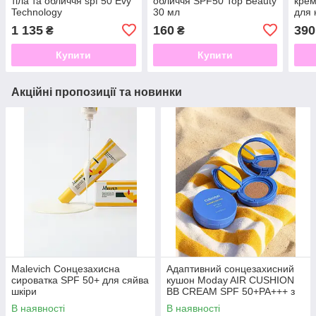
тіла та обличчя spf 50 Evy
обличчя SPF50 Top Beauty
крем
Technology
30 мл
для 
жирн
1 135
160
390
₴
₴
Купити
Купити
Акційні пропозиції та новинки
Malevich Сонцезахисна
Адаптивний сонцезахисний
сироватка SPF 50+ для сяйва
кушон Moday AIR CUSHION
шкіри
BB CREAM SPF 50+PA+++ з
ніацинамідом та пантенолом
В наявності
В наявності
15 грам