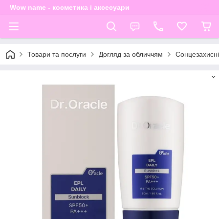
Wow name - косметика і аксесуари
Товари та послуги
Догляд за обличчям
Сонцезахисні