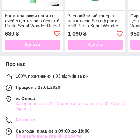
Крем для шкіри навколо
Заспокійливий тонер з
Сиро
очей з центеллою без олій
центеллою без ефірних
цент
Purito Seoul Wonder Releaf
олій Purito Seoul Wonder
Wond
Centella Eye Cream
Releaf Centella Toner
Seru
680
1 090
950
₴
₴
Unscented 30 ml
Unscented, 200 мл
Купити
Купити
Про нас
100% позитивних з 93 відгуків за рік
Працює з 27.01.2020
м. Одеса
Катерининська, 34; Середньофонтанська, 32, Одеса,
Україна
Контакти
Сьогодні працює з 09:00 до 18:00
Показати весь графік роботи