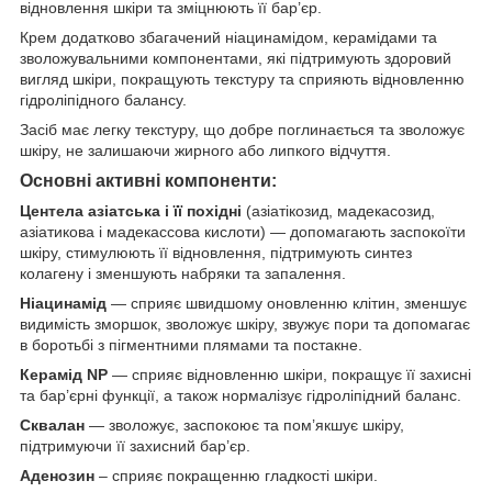
відновлення шкіри та зміцнюють її бар’єр.
Крем додатково збагачений ніацинамідом, керамідами та
зволожувальними компонентами, які підтримують здоровий
вигляд шкіри, покращують текстуру та сприяють відновленню
гідроліпідного балансу.
Засіб має легку текстуру, що добре поглинається та зволожує
шкіру, не залишаючи жирного або липкого відчуття.
Основні активні компоненти:
Центела азіатська і її похідні
(азіатікозид, мадекасозид,
азіатикова і мадекассова кислоти) — допомагають заспокоїти
шкіру, стимулюють її відновлення, підтримують синтез
колагену і зменшують набряки та запалення.
Ніацинамід
— сприяє швидшому оновленню клітин, зменшує
видимість зморшок, зволожує шкіру, звужує пори та допомагає
в боротьбі з пігментними плямами та постакне.
Керамід NP
— сприяє відновленню шкіри, покращує її захисні
та бар’єрні функції, а також нормалізує гідроліпідний баланс.
Сквалан
— зволожує, заспокоює та пом’якшує шкіру,
підтримуючи її захисний бар’єр.
Аденозин
– сприяє покращенню гладкості шкіри.