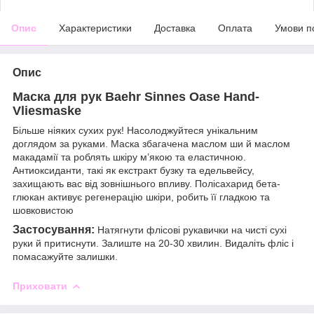
Опис
Характеристики
Доставка
Оплата
Умови п
Опис
Маска для рук Baehr Sinnes Oase Hand-
Vliesmaske
Більше ніяких сухих рук! Насолоджуйтеся унікальним
доглядом за руками. Маска збагачена маслом ши й маслом
макадамії та роблять шкіру м’якою та еластичною.
Антиоксиданти, такі як екстракт бузку та едельвейсу,
захищають вас від зовнішнього впливу. Полісахарид бета-
глюкан активує регенерацію шкіри, робить її гладкою та
шовковистою
Застосування:
Натягнути флісові рукавички на чисті сухі
руки й притиснути. Залиште на 20-30 хвилин. Видаліть фліс і
помасажуйте залишки.
Приховати