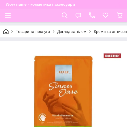
Wow name - косметика і аксесуари
Товари та послуги
Догляд за тілом
Креми та антисеп