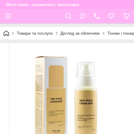
Wow name - косметика і аксесуари
Товари та послуги
Догляд за обличчям
Тоніки і тоне