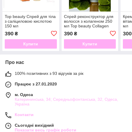
Top beauty Спрей для тіла
Спрей реконструктор для
Крем
з саліциловою кислотою
волосся з колагеном 250
віта
150 мл
мл Top beauty Collagen
мл
390
390
300
₴
₴
Купити
Купити
Про нас
100% позитивних з 93 відгуків за рік
Працює з 27.01.2020
м. Одеса
Катерининська, 34; Середньофонтанська, 32, Одеса,
Україна
Контакти
Сьогодні вихідний
Показати весь графік роботи