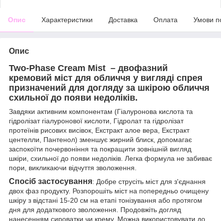
Опис
Характеристики
Доставка
Оплата
Умови п
Опис
Two-Phase Cream Mist – двофазний
кремовий міст для обличчя у вигляді спрея
призначений для догляду за шкірою обличчя
схильної до появи недоліків.
Завдяки активним компонентам (Гіалуронова кислота та
гідролізат гіалуронової кислоти, Гідролат та гідролізат
протеїнів рисових висівок, Екстракт алое вера, Екстракт
центелли, Пантенол) зменшує жирний блиск, допомагає
заспокоїти почервоніння та покращити зовнішній вигляд
шкіри, схильної до появи недоліків. Легка формула не забиває
пори, викликаючи відчуття зволоження.
Спосіб застосування
:
Добре струсіть міст для з'єднання
двох фаз продукту. Розпорошіть міст на попередньо очищену
шкіру з відстані 15-20 см на етапі тонізування або протягом
дня для додаткового зволоження. Продовжіть догляд
нанесенням сироватки чи крему. Можна використовувати до