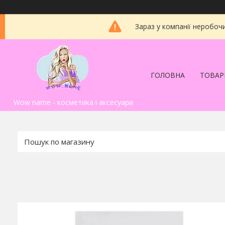
Зараз у компанії неробоч
ГОЛОВНА
ТОВАР
Wow name - косметика і аксесуари