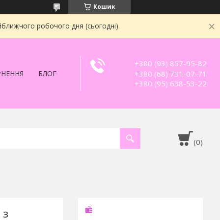
Кошик
йближчого робочого дня (сьогодні).
+380 (93) 857-95-82
+380 (68) 731-07-71
РНЕННЯ
БЛОГ
+380 (95) 638-53-22
 з