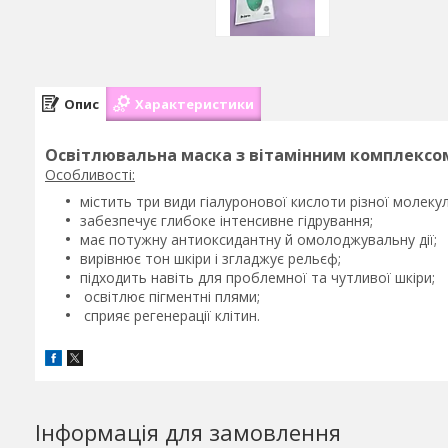
Опис
Характеристики
Освітлювальна маска з вітамінним комплексом D
Особливості:
містить три види гіалуронової кислоти різної молекул
забезпечує глибоке інтенсивне гідрування;
має потужну антиоксидантну й омолоджувальну дії;
вирівнює тон шкіри і згладжує рельєф;
підходить навіть для проблемної та чутливої шкіри;
освітлює пігментні плями;
сприяє регенерації клітин.
Інформація для замовлення