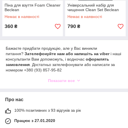
Піна для взуття Foam Cleaner
Універсальний набір для
Beclean
чищення Clean Set Beclean
Немає в наявності
Немає в наявності
360
790
₴
₴
Бажаєте придбати продукцію, але у Вас виникли
питання?
Зателефонуйте нам або напишіть на viber
і наші
консультанти Вам допоможуть, і водночас
оформлять
замовлення
. Достатньо зателефонувати або написати за
номером +380 (93) 857-95-82
Замовлення можна отримати, оформивши
доставку Новою
Показати все
поштою
, або забравши у нашому фізичному магазині
(
самовивіз
), все це здійснюється по передплаті 200 грн або
повній оплаті.
Про нас
Функція самовивозу дозволяє нам гарантувати наявність
товару для Вас у момент Вашого прибуття. Адже в такому
100% позитивних з 93 відгуків за рік
разу, ми відкладаємо весь потрібний товар для Вас.
Працює з 27.01.2020