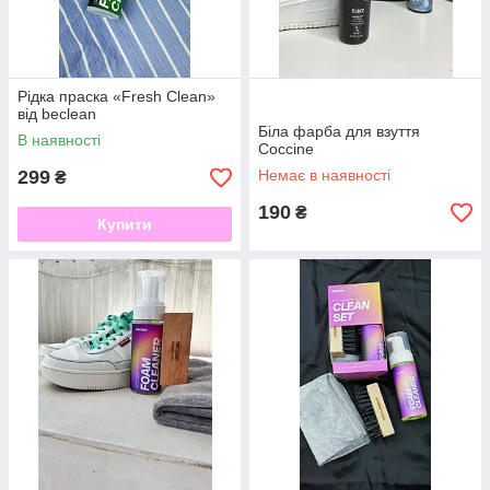
Рідка праска «Fresh Clean»
від beclean
Біла фарба для взуття
В наявності
Coccine
299
Немає в наявності
₴
190
₴
Купити