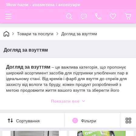
Wow name - косметика і аксесуари
Товари та послуги
Догляд за взуттям
Догляд за взуттям
Догляд за взуттям
–
це важлива категорія, що пропонує
широкий асортимент засобів для підтримки улюблених пар в
ідеальному стані. Від кремів і фарб для взуття до спреїв для
захисту від вологи та бруду, кожен продукт розроблений з
метою продовжити життя вашого взуття та зберегти його
первозданний вигляд.
Показати все
Ми пропонуємо продукцію від провідних виробників, яка
допоможе не тільки очистити та захистити ваше взуття, а й
відновити його колір та текстуру.
Сортування
0
Фільтри