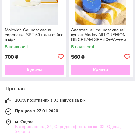
Malevich Сонцезахисна
Адаптивний сонцезахисний
сироватка SPF 50+ для сяйва
кушон Moday AIR CUSHION
шкіри
BB CREAM SPF 50+PA+++ з
ніацинамідом та пантенолом
В наявності
В наявності
15 грам
700
560
₴
₴
Купити
Купити
Про нас
100% позитивних з 93 відгуків за рік
Працює з 27.01.2020
м. Одеса
Катерининська, 34; Середньофонтанська, 32, Одеса,
Україна