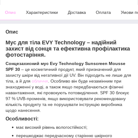
Опис
Характеристики
Доставка
Оплата
Умови п
Опис
Мус для тіла EVY Technology – надійний
захист від сонця та ефективна профілактика
фотостаріння.
Сонцезахисний мус Evy Technology Sunscreen Mousse
SPF 30
– це косметичний продукт, який призначений для
захисту шкіри від негативної дії UV. Він підходить не лише для
тіла, а й для
обличчя
. Особливо він буде незамінним при
знаходженні у воді, а також якщо передбачаються фізичні
навантаження, які провокують потовиділення. SPF 30 блокує
97 % UVB-променів, якщо використовувати рекомендовану
кількість продукту та не порушувати інструкцію виробника
щодо нанесення.
Особливості:
має високий рівень вологостійкості;
перешкоджає передчасному старінню шкірного