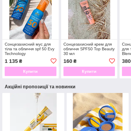
Сонцезахисний мус для
Сонцезахисний крем для
Сонц
тіла та обличчя spf 50 Evy
обличчя SPF50 Top Beauty
для 
Technology
30 мл
Blen
1 135
160
380
₴
₴
Купити
Купити
Акційні пропозиції та новинки