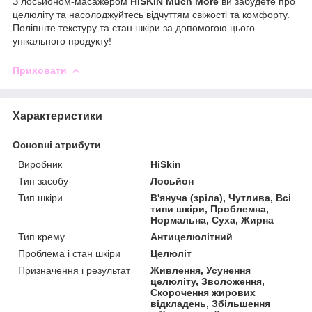
З лосьйоном-масажером
HISKIN Much More
ви забудете про
целюліту та насолоджуйтесь відчуттям свіжості та комфорту.
Поліпште текстуру та стан шкіри за допомогою цього
унікального продукту!
Приховати
Характеристики
Основні атрибути
Виробник
HiSkin
Тип засобу
Лосьйон
Тип шкіри
В'януча (зріла), Чутлива, Всі
типи шкіри, Проблемна,
Нормальна, Суха, Жирна
Тип крему
Антицелюлітний
Проблема і стан шкіри
Целюліт
Призначення і результат
Живлення, Усунення
целюліту, Зволоження,
Скорочення жирових
відкладень, Збільшення