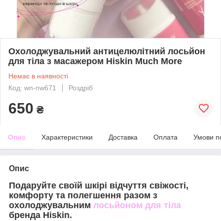
Охолоджувальний антицелюлітний лосьйон
для тіла з масажером Hiskin Much More
Немає в наявності
Код: wn-nw671
Роздріб
650
₴
Опис
Характеристики
Доставка
Оплата
Умови п
Опис
Подаруйте своїй шкірі відчуття свіжості,
комфорту та полегшення разом з
охолоджувальним
лосьйоном для тіла
бренда Hiskin.