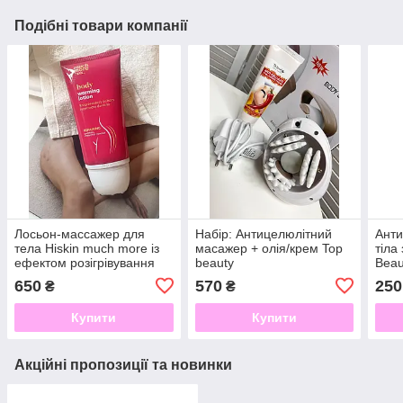
Подібні товари компанії
Лосьон-массажер для
Набір: Антицелюлітний
Анти
тела Hiskin much more із
масажер + олія/крем Top
тіла
ефектом розігрівування
beauty
Beau
650
570
250
₴
₴
Купити
Купити
Акційні пропозиції та новинки