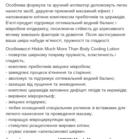
Особлива формула та зручний аплікатор допоможуть легко
нанести засіб, даруючи приємний масажний ефект, і
наповнювати клітини комплексом пребіотиків та церамідів.
Б'юті-продукт підтримує оптимальний водний баланс і
мікробіом епідермісу, посилюючи стійкість до агресивного
впливу зовнішніх факторів та довкілля. Після застосування
ваша шкіра набуде м'якості, пружності та гладкості.
Особливості Hiskin Much More Than Body Cooling Lotion:
- повертає шкірному покриву пружність, еластичність і
гладкість;
- комплекс пребіотиків зміцнює мікробіом;
- замедлює процеси в'янення та старіння;
- зволожує та підтримує оптимальний водний баланс;
- захищає від лущення та зневоднення;
- комплекс церамідів заповнює дефіцит ліпідів та керамідів;
- вирівнює мікрорельєф;
- зміцнює епідерміс;
- тюбик оснащений спеціальним роликом зі вставками для
легкого нанесення та проведення масажу;
- покращує мікроциркуляцію крові;
- стимулює розщеплення жирових клітин;
- усуває ознаки «апельсинової шкірки».