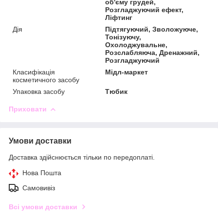
об'єму грудей,
Розгладжуючий ефект,
Ліфтинг
Дія
Підтягуючий, Зволожуюче,
Тонізуючу,
Охолоджувальне,
Розслабляюча, Дренажний,
Розгладжуючий
Класифікація
Мідл-маркет
косметичного засобу
Упаковка засобу
Тюбик
Приховати
Умови доставки
Доставка здійснюється тільки по передоплаті.
Нова Пошта
Самовивіз
Всі умови доставки