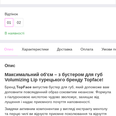
Відтінок
01
02
В наявності
Опис
Характеристики
Доставка
Оплата
Умови п
Опис
Максимальний об'єм – з бустером для губ
Volumizing Lip турецького бренду Topface!
Бренд
TopFace
випустив бустер для губ, який допоможе вам
доповнити повсякденний образ соковитим нюансом. Формула
з гіалуроновою кислотою чудово зволожує, захищає від
лущення і надає приємного почуття наповненості.
Завдяки активним компонентам у вигляді екстракту ментолу
та перцю чилі ви відчуєте приємне поколювання та відчуття