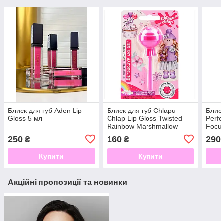
Блиск для губ Aden Lip
Блиск для губ Chlapu
Блис
Gloss 5 мл
Chlap Lip Gloss Twisted
Perf
Rainbow Marshmallow
Focu
250
160
290
₴
₴
Купити
Купити
Акційні пропозиції та новинки