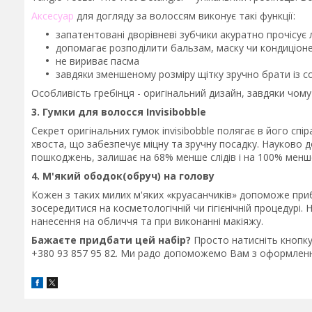
Аксесуар
для догляду за волоссям виконує такі функції:
запатентовані дворівневі зубчики акуратно прочісує ло
допомагає розподілити бальзам, маску чи кондиціоне
не вириває пасма
завдяки зменшеному розміру щітку зручно брати із с
Особливість гребінця - оригінальний дизайн, завдяки чому
3. Гумки для волосся Invisibobble
Секрет оригінальних гумок invisibobble полягає в його спір
хвоста, що забезпечує міцну та зручну посадку. Науково
пошкоджень, залишає на 68% менше слідів і на 100% менш
4. М'який ободок(обруч) на голову
Кожен з таких милих м'яких «круасанчиків» допоможе приб
зосередитися на косметологічній чи гігієнічній процедурі
нанесення на обличчя та при виконанні макіяжу.
Бажаєте придбати цей набір?
Просто натисніть кнопку
+380 93 857 95 82. Ми радо допоможемо Вам з оформлен