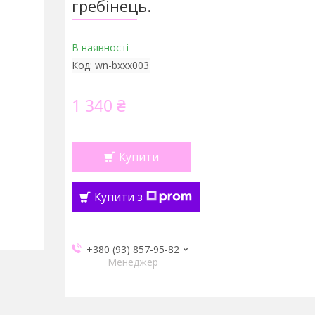
гребінець.
В наявності
Код:
wn-bxxx003
1 340 ₴
Купити
Купити з
+380 (93) 857-95-82
Менеджер