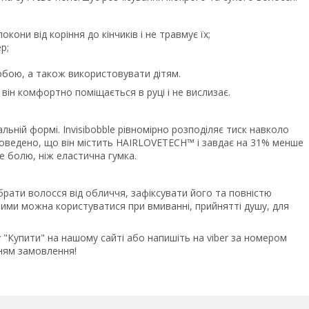
кони від коріння до кінчиків і не травмує їх;
р;
обою, а також використовувати дітям.
 він комфортно поміщається в руці і не вислизає.
альній формі. Invisibobble рівномірно розподіляє тиск навколо
 доведено, що він містить HAIRLOVETECH™ і завдає на 31% менше
е болю, ніж еластична гумка.
рати волосся від обличчя, зафіксувати його та повністю
. Ними можна користуватися при вмиванні, прийнятті душу, для
 "Купити" на нашому сайті або напишіть на viber за номером
ням замовлення!