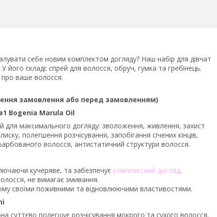
алувати себе новим комплектом догляду? Наш набір для дівчат
У його складі: спрей для волосся, обруч, гумка та гребінець.
 про ваше волосся.
ження замовлення або перед замовленням)
1 Bogenia Marula Oil
ій для максимального догляду: зволоження, живлення, захист
иску, полегшення розчісування, запобігання січених кінців,
 фарбованого волосся, антистатичний структури волосся.
включаючи кучеряве, та забезпечує
комплексний догляд
.
волосся, не вимагає змивання.
відому своїми поживними та відновлюючими властивостями.
ni
Вона суттєво полегшує розчісування мокрого та сухого волосся.