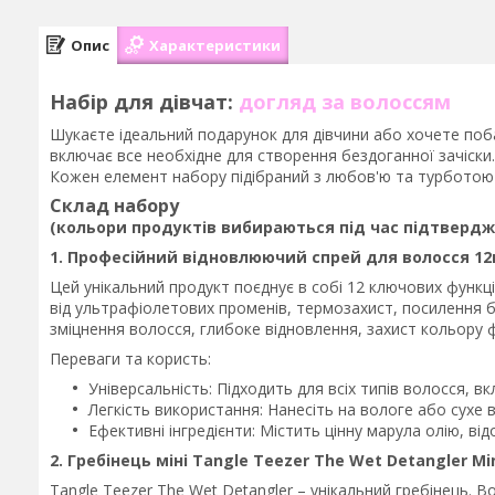
Опис
Характеристики
Набір для дівчат:
догляд за волоссям
Шукаєте ідеальний подарунок для дівчини або хочете поб
включає все необхідне для створення бездоганної зачіски. 
Кожен елемент набору підібраний з любов'ю та турботою
Склад набору
(кольори продуктів вибираються під час підтверд
1. Професійний відновлюючий спрей для волосся 12в
Цей унікальний продукт поєднує в собі 12 ключових функц
від ультрафіолетових променів, термозахист, посилення бл
зміцнення волосся, глибоке відновлення, захист кольору
Переваги та користь:
Універсальність: Підходить для всіх типів волосся, 
Легкість використання: Нанесіть на вологе або сухе 
Ефективні інгредієнти: Містить цінну марула олію, 
2. Гребінець міні Tangle Teezer The Wet Detangler Mi
Tangle Teezer The Wet Detangler – унікальний гребінець. 