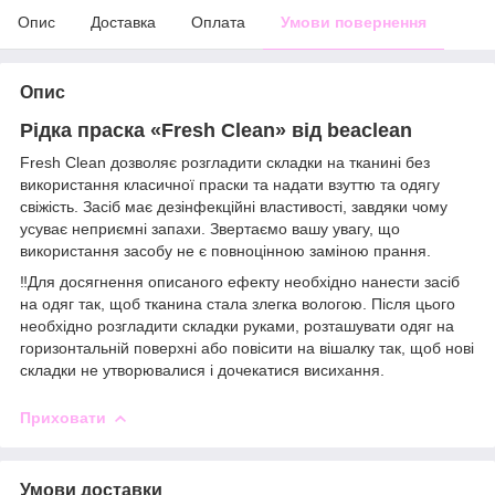
Опис
Доставка
Оплата
Умови повернення
Опис
Рідка праска «Fresh Clean» від beaclean
Fresh Clean дозволяє розгладити складки на тканині без
використання класичної праски та надати взуттю та одягу
свіжість. Засіб має дезінфекційні властивості, завдяки чому
усуває неприємні запахи. Звертаємо вашу увагу, що
використання засобу не є повноцінною заміною прання.
‼️Для досягнення описаного ефекту необхідно нанести засіб
на одяг так, щоб тканина стала злегка вологою. Після цього
необхідно розгладити складки руками, розташувати одяг на
горизонтальній поверхні або повісити на вішалку так, щоб нові
складки не утворювалися і дочекатися висихання.
Приховати
Умови доставки