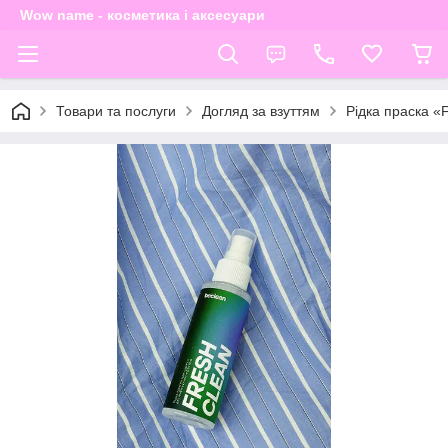
Wow name - косметика і аксесуари
Товари та послуги
Догляд за взуттям
Рідка праска «F