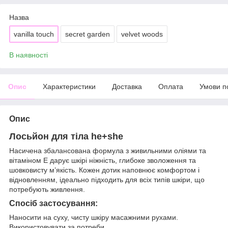
Назва
vanilla touch
secret garden
velvet woods
В наявності
Опис
Характеристики
Доставка
Оплата
Умови п
Опис
Лосьйон для тіла he+she
Насичена збалансована формула з живильними оліями та
вітаміном Е дарує шкірі ніжність, глибоке зволоження та
шовковисту м’якість. Кожен дотик наповнює комфортом і
відновленням, ідеально підходить для всіх типів шкіри, що
потребують живлення.
Спосіб застосування:
Наносити на суху, чисту шкіру масажними рухами.
Використовувати за потреби.