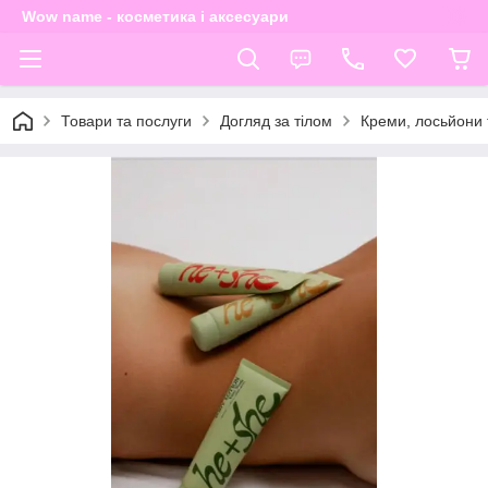
Wow name - косметика і аксесуари
Товари та послуги
Догляд за тілом
Креми, лосьйони 