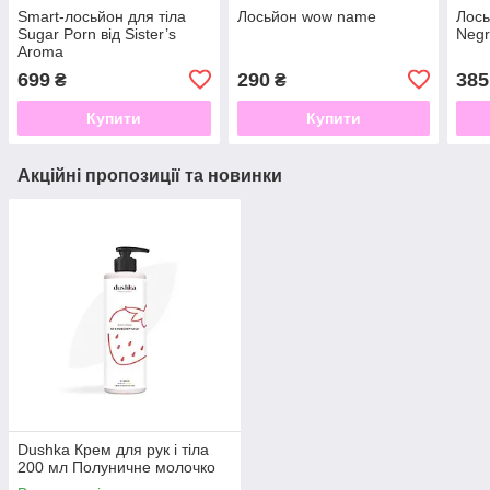
Smart-лосьйон для тіла
Лосьйон wow name
Лось
Sugar Porn від Sister’s
Neg
Aroma
699
290
385
₴
₴
Купити
Купити
Акційні пропозиції та новинки
Dushka Крем для рук і тіла
200 мл Полуничне молочко