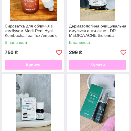
Сироватка для обличчя з
Дерматологічна очищувальна
комбучем Medi-Peel Hyal
емульсія анти-акне - DR
Kombucha Tea-Tox Ampoule
MEDICA ACNE Bielenda
В наявності
В наявності
750
299
₴
₴
Купити
Купити