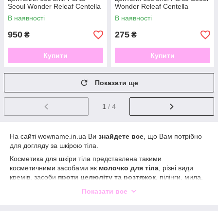
Seoul Wonder Releaf Centella
Wonder Releaf Centella
Serum Unscented 60 мл
Serum Unscented 15 мл
В наявності
В наявності
950
275
₴
₴
Купити
Купити
Показати ще
1
/ 4
На сайті wowname.in.ua Ви
знайдете все
, що Вам потрібно
для догляду за шкірою тіла.
Косметика для шкіри тіла представлена такими
косметичними засобами як
молочко для тіла
, різні види
кремів, засоби
проти целюліту та розтяжок
, пілінги, мила,
засоби по
догляду за шкірою рук
та обличчя
. Вашій увазі
Показати все
представляємо лише косметику провідних брендів.
Бажаєте придбати продукцію але у Вас виникли
питання?
Зателефонуйте нам
і наші консультанти Вам