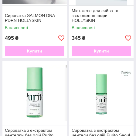
Міст-желе для сяйва та
Сироватка SALMON DNA
зволоження шкіри
PDRN HOLLYSKIN
HOLLYSKIN
В наявності
В наявності
495
345
₴
₴
Купити
Купити
Сироватка з екстрактом
Сироватка з екстрактом
центелли без олій Purito
центели без олій Purito Seoul