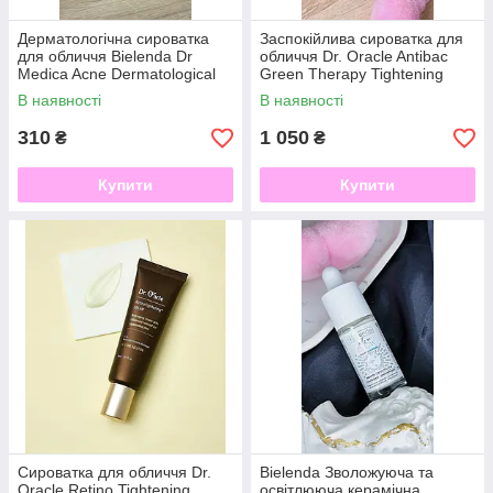
Дерматологічна сироватка
Заспокійлива сироватка для
для обличчя Bielenda Dr
обличчя Dr. Oracle Antibac
Medica Acne Dermatological
Green Therapy Tightening
Anti-Acne Serum анти-акне,
Ampoule для проблемної
В наявності
В наявності
30 мл
шкіри
310
1 050
₴
₴
Купити
Купити
Сироватка для обличчя Dr.
Bielenda Зволожуюча та
Oracle Retino Tightening
освітлююча керамічна