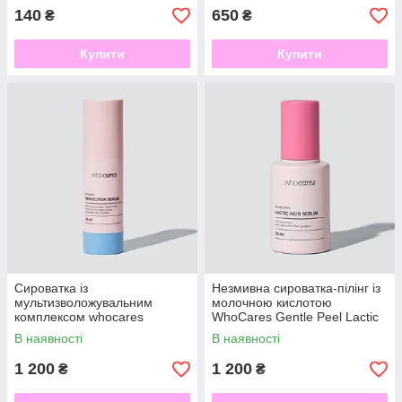
140
650
₴
₴
Купити
Купити
Сироватка із
Незмивна сироватка-пілінг із
мультизволожувальним
молочною кислотою
комплексом whocares
WhoCares Gentle Peel Lactic
Moisture Perfection Serum 30
Acid Serum
В наявності
В наявності
ml
1 200
1 200
₴
₴