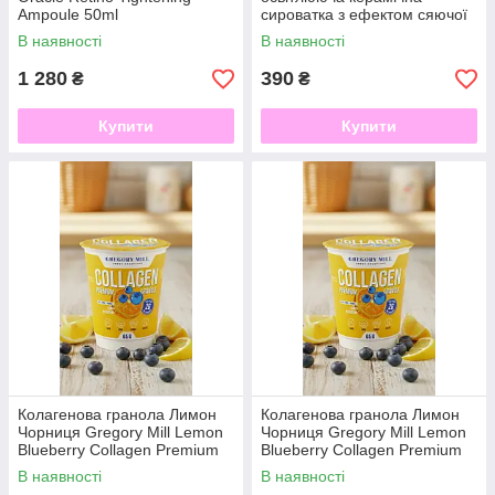
Ampoule 50ml
сироватка з ефектом сяючої
шкіри - GLAZE & GLOW
В наявності
В наявності
1 280
390
₴
₴
Купити
Купити
Колагенова гранола Лимон
Колагенова гранола Лимон
Чорниця Gregory Mill Lemon
Чорниця Gregory Mill Lemon
Blueberry Collagen Premium
Blueberry Collagen Premium
Granola
Granola 600g
В наявності
В наявності