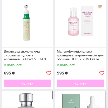
Веганська зволожуюча
Мультифункціональна
сироватка під очі з
трояндова мікроемульсія для
колагеном, AXIS-Y VEGAN
обличчя HOLLYSKIN Glaze
COLLAGEN EYE SERUM 10ml
Rose Essence
В наявності
В наявності
695
595
₴
₴
Купити
Купити