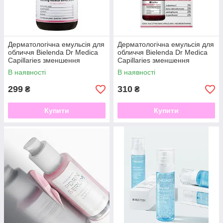
Дерматологічна емульсія для
Дерматологічна емульсія для
обличчя Bielenda Dr Medica
обличчя Bielenda Dr Medica
Capillaries зменшення
Capillaries зменшення
почервонінь, гіпоалергенная,
почервонінь, гіпоалергенная,
В наявності
В наявності
250 мл
250 мл
299
310
₴
₴
Купити
Купити