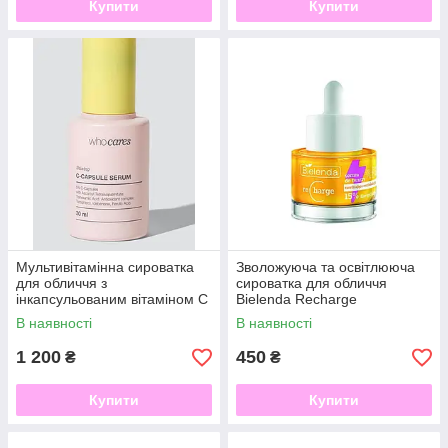
Купити
Купити
Мультивітамінна сироватка
Зволожуюча та освітлююча
для обличчя з
сироватка для обличчя
інкапсульованим вітаміном С
Bielenda Recharge
whocares Shining C-Capsule
В наявності
В наявності
Serum 30 ml
1 200
450
₴
₴
Купити
Купити