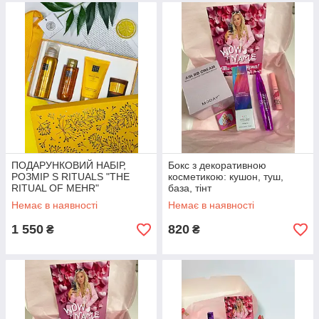
ПОДАРУНКОВИЙ НАБІР,
Бокс з декоративною
РОЗМІР S RITUALS "THE
косметикою: кушон, туш,
RITUAL OF MEHR"
база, тінт
Немає в наявності
Немає в наявності
1 550
820
₴
₴