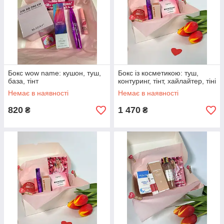
Бокс wow name: кушон, туш,
Бокс із косметикою: туш,
база, тінт
контуринг, тінт, хайлайтер, тіні
Немає в наявності
Немає в наявності
820
1 470
₴
₴