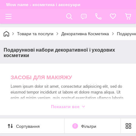
Wow name - косметика і аксесуари
Товари та послуги
Декоративна Косметика
Подарунк
Подарункові набори декоративної і уходових
косметики
ЗАСОБІ ДЛЯ МАКІЯЖУ
Lorem ipsum dolor sit amet, consectetur adipisicing elit, sed do
eiusmod tempor incididunt ut labore et dolore magna aliqua. Ut
enim ad minim veniam, quis nostrud exercitation ullamco laboris
nisi ut aliquip ex ea commodo consequat. Duis aute irure dolor in
Показати все
Сортування
0
Фільтри