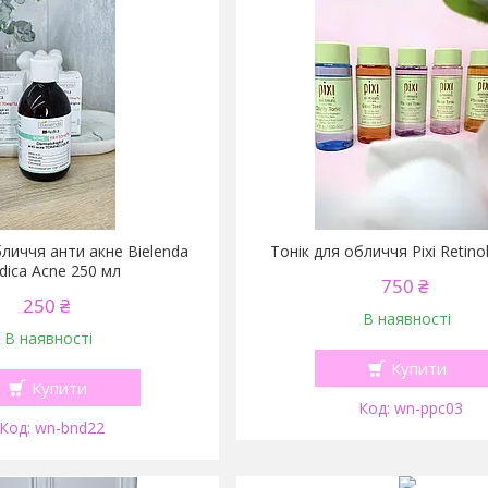
бличчя анти акне Bielenda
Тонік для обличчя Pixi Retino
ica Acne 250 мл
750 ₴
250 ₴
В наявності
В наявності
Купити
Купити
wn-ppc03
wn-bnd22