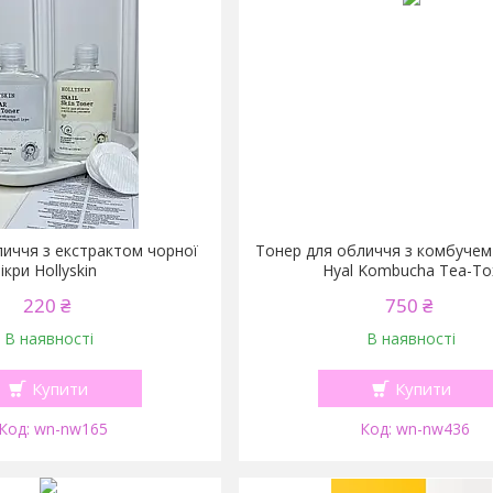
личчя з екстрактом чорної
Тонер для обличчя з комбучем
ікри Hollyskin
Hyal Kombucha Tea-To
220 ₴
750 ₴
В наявності
В наявності
Купити
Купити
wn-nw165
wn-nw436