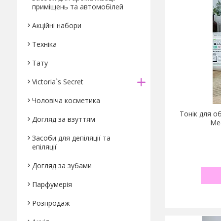
приміщень та автомобілей
Акційні набори
Техніка
Тату
Victoria`s Secret
Чоловіча косметика
Тонік для о
Догляд за взуттям
Med
Засоби для депіляції та
епіляції
Догляд за зубами
Парфумерiя
Розпродаж