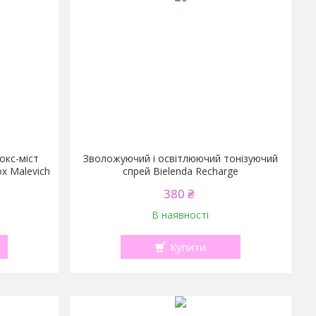
окс-міст
Зволожуючий і освітлюючий тонізуючий
ox Malevich
спрей Bielenda Recharge
380 ₴
В наявності
Купити