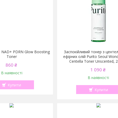
9 NAD+ PDRN Glow Boosting
Заспокійливий тонер з центе
Toner
ефірних олій Purito Seoul Wond
Centella Toner Unscented, 
860 ₴
1 090 ₴
В наявності
В наявності
Купити
Купити