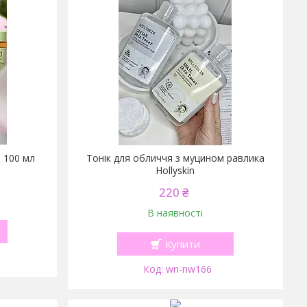
l 100 мл
Тонік для обличчя з муцином равлика
Hollyskin
220 ₴
В наявності
Купити
wn-nw166