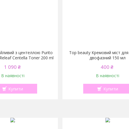
ійливий з центеллою Purito
Top beauty Кремовий міст дл
eleaf Centella Toner 200 ml
двофазний 150 мл
1 090 ₴
400 ₴
В наявності
В наявності
Купити
Купити