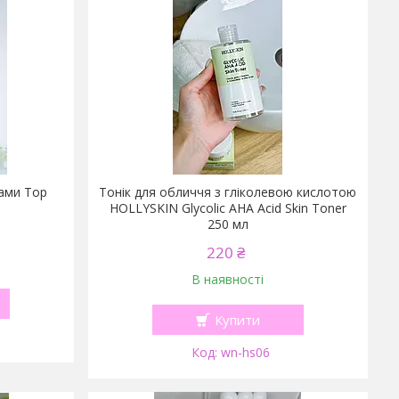
дами Top
Тонік для обличчя з гліколевою кислотою
HOLLYSKIN Glycolic AHA Acid Skin Toner
250 мл
220 ₴
В наявності
Купити
wn-hs06