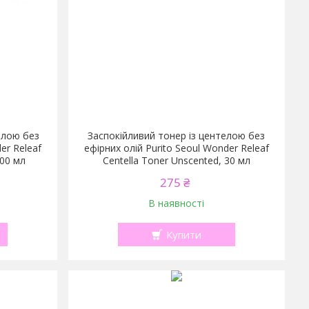
ллою без
Заспокійливий тонер із центелою без
er Releaf
ефірних олій Purito Seoul Wonder Releaf
200 мл
Centella Toner Unscented, 30 мл
275 ₴
В наявності
Купити