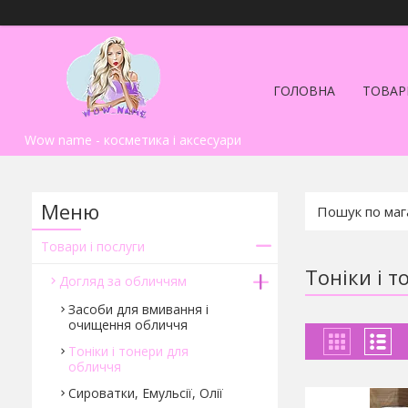
ГОЛОВНА
ТОВАР
Wow name - косметика і аксесуари
Товари і послуги
Тоніки і 
Догляд за обличчям
Засоби для вмивання і
очищення обличчя
Тоніки і тонери для
обличчя
Сироватки, Емульсії, Олії