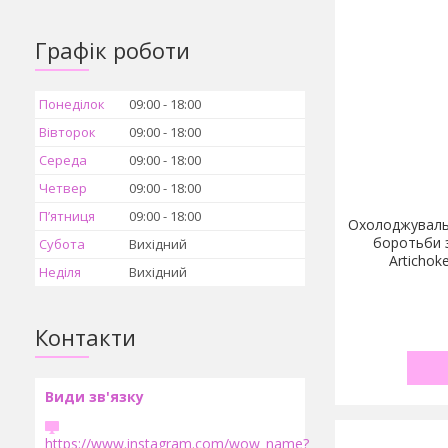
Графік роботи
Понеділок
09:00
18:00
Вівторок
09:00
18:00
Середа
09:00
18:00
Четвер
09:00
18:00
Пʼятниця
09:00
18:00
Охолоджуваль
боротьби 
Субота
Вихідний
Artichoke
Неділя
Вихідний
Контакти
https://www.instagram.com/wow_name?