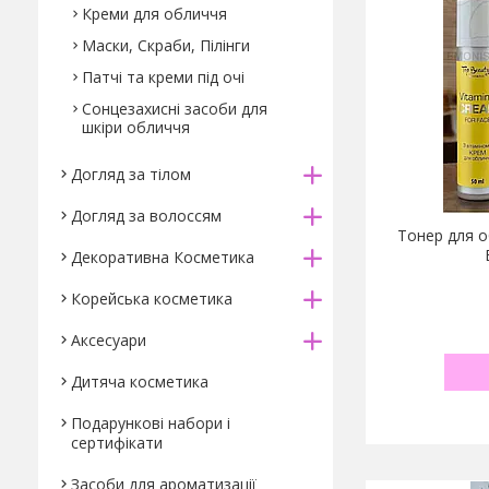
Креми для обличчя
Маски, Скраби, Пілінги
Патчі та креми під очі
Сонцезахисні засоби для
шкіри обличчя
Догляд за тілом
Догляд за волоссям
Тонер для о
Декоративна Косметика
Корейська косметика
Аксесуари
Дитяча косметика
Подарункові набори і
сертифікати
Засоби для ароматизації