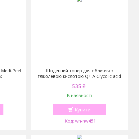
 Medi-Peel
Щоденний тонер для обличчя з
x
гліколевою кислотою Q+ А Glycolic acid
535 ₴
В наявності
Купити
wn-nw451